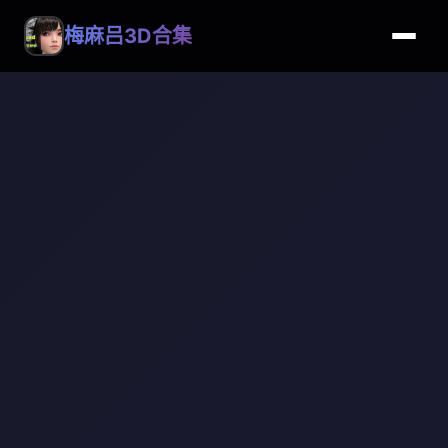
梅麻吕3D合集