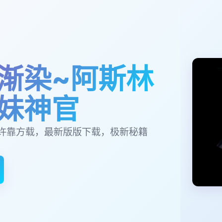
渐染~阿斯林
妹神官
许靠方载，最新版版下载，极新秘籍