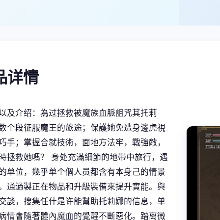
产品详情
以及介绍：為过拯救被魔族血脈詛咒其托莉
数个段征服魔王的旅途；保護她免遭身邊虎視
巧手；掌握合就技術，面地方法牢，戰強敵，
時拯救她嗎？ 身处充滿細節的地带中旅行，遇
的单位，幾乎单个個人员都含有本身己的情景
。通過製正在物品和升級裝備來提升實能。與
交談，搜集任什是许能幫助托莉娜的信息，单
病情會隨著體內魔血的覺醒不斷惡化。踏离微