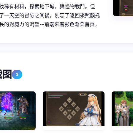
找稀有材料，探索地下城，與怪物戰鬥。但
了一天空的冒險之间後，別忘了返回來照顧托
長的對魔力的渴望--前端来着影色渐染首页。
截图
3