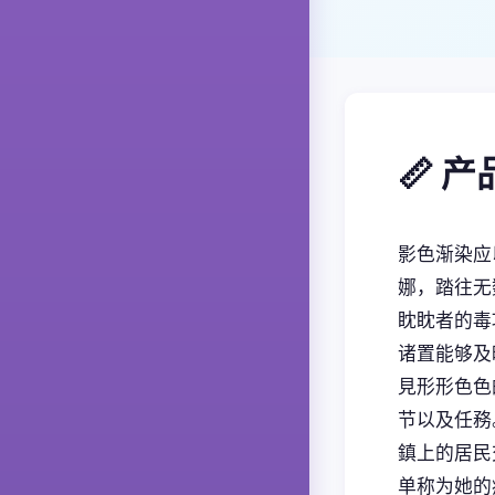
📏 
影色渐染应
娜，踏往无
眈眈者的毒
诸置能够及
見形形色色
节以及任務
鎮上的居民
单称为她的