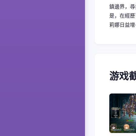
鎮邊界，尋
是，在經歷
莉娜日益增
游戏