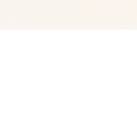
📈 产品介绍
《海量娜多娜 1源干坏项吧》（日语：ドーナドーナ いっ
しょにわるいことをしよう）属于3款英雄扮演类型日本变
成人士应凭，由ALICESOFT开张展并发行于PC平台，为
ALICESOFT成立30周年纪念执行品。本作于2020年11月
27日发行，存在于发售端，DLsite宣布将订作简体国语
版。简体中文版于2021年3月26日发售，繁体中文版于
2022年8月12日发售[4]。 《多娜多娜》里方的舞台亚计义
市由广大企业亚总义重大工在际掌控。即场所市民若得罪亚