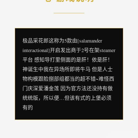
极品采花郎这称为5款由[salamander
interactional]开启发出商于2号在架steamer
平台 感知导打里侧面的是肝！依是肝！
神诞生中我在异场所即将牛马 但是人士
物构模跟脸捌部组都当的超不错~难怪西
门庆深爱潘金莲 因为官方法还没持有做
统统版，所以便…但该有式的上堡必须
有的