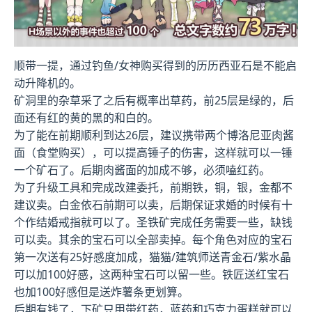
顺带一提，通过钓鱼/女神购买得到的历历西亚石是不能启
动升降机的。
矿洞里的杂草采了之后有概率出草药，前25层是绿的，后
面还有红的黄的黑的和白的。
为了能在前期顺利到达26层，建议携带两个博洛尼亚肉酱
面（食堂购买），可以提高锤子的伤害，这样就可以一锤
一个矿石了。后期肉酱面的加成不够，必须嗑红药。
为了升级工具和完成改建委托，前期铁，铜，银，金都不
建议卖。白金依石前期可以卖，后期保证求婚的时候有十
个作结婚戒指就可以了。圣铁矿完成任务需要一些，缺钱
可以卖。其余的宝石可以全部卖掉。每个角色对应的宝石
第一次送有25好感度加成，猫猫/建筑师送青金石/紫水晶
可以加100好感，这两种宝石可以留一些。铁匠送红宝石
也加100好感但是送炸薯条更划算。
后期有钱了，下矿只用带红药，蓝药和巧克力蛋糕就可以