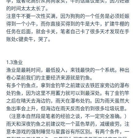
孕，或者花高价从狗狗家买，牛的话建议是买，因为妊娠
的时间太太太长了。
注意牛不要一次性买满，因为狗狗的一个任务是必须妊娠
得到一个小牛，而你直接买得到的牛是大牛，扩建牛棚的
任务在后面，就会卡关，笔者自己卡了很多天才发现在手
账处c键卖牛，哭了。
1.3渔业
渔业是最耗时间，最低投入，来钱最快的一个系统。种出
卷心菜前我们的主要经济来源就是钓鱼。
有多个钓鱼点，拿到金钓竿之前建议去铁匠家旁边的瀑布
处钓鱼，因为这里不用蓄力就可以到最深处。有了金钓竿
之后在晴天去海边钓，雨天在瀑布处钓。因为雨天虽然大
鱼出率会上升，但海边在雨天反而会钓到很多垃圾玩意。
（注意本自然段是笔者的经验之谈，不一定完全准确。）
雨天和深夜钓鱼之前建议吃一个蓝色草药，减缓疲劳。注
意本游戏的强制睡觉与星露谷有所区别。有两个条件，一