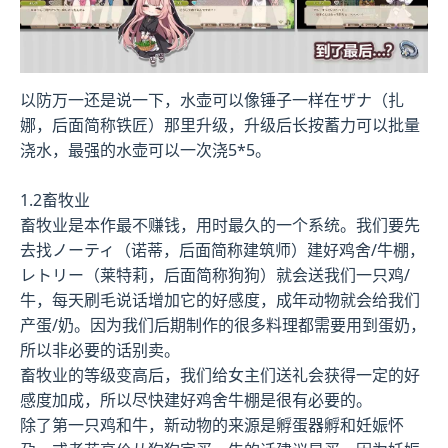
以防万一还是说一下，水壶可以像锤子一样在ザナ（扎
娜，后面简称铁匠）那里升级，升级后长按蓄力可以批量
浇水，最强的水壶可以一次浇5*5。
1.2畜牧业
畜牧业是本作最不赚钱，用时最久的一个系统。我们要先
去找ノーティ（诺蒂，后面简称建筑师）建好鸡舍/牛棚，
レトリー（莱特莉，后面简称狗狗）就会送我们一只鸡/
牛，每天刷毛说话增加它的好感度，成年动物就会给我们
产蛋/奶。因为我们后期制作的很多料理都需要用到蛋奶，
所以非必要的话别卖。
畜牧业的等级变高后，我们给女主们送礼会获得一定的好
感度加成，所以尽快建好鸡舍牛棚是很有必要的。
除了第一只鸡和牛，新动物的来源是孵蛋器孵和妊娠怀