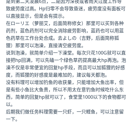
是到第二天凌晨6点，二是因为深夜或者雨天过度工作导
致疲劳度过高。Hp归零不会导致昏迷，疲劳度没有面板可
以直接显示，但是会有提示。
在ローリエ（萝丽艾，后面简称修女）那里可以买到各种
药剂，蓝色药剂可以完全消除疲劳影响，蓝药也可以用蓝
色药草在工作台处合成。去よしの（吉野，后面简称狐
狸）那里可以泡澡，直接清空疲劳度。
说到泡澡，就简单介绍一下澡堂。每次只花100G就可以直
接把hp回满，可以先磕一个绿色草药提高最大hp再泡。泡
澡不仅是非常便宜的回复hp手段，而且可以加狐狸的好感
度，而狐狸的好感度是最难加的，建议每天都泡。
没有料理可以增加钓鱼的收获量，只能增加大鱼出率，但
是有些小鱼比大鱼贵，所以不用太在意钓鱼时候吃什么东
西，简单的回复hp就可以了，食堂里1000以下的食物都可
以。
后期我们做任务料理需要一只虾，一只鲣鱼，可以注意留
一下。