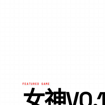
FEATURED GAME
女神V0.